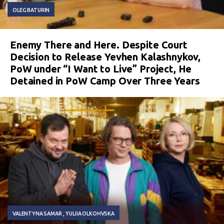
OLEG BATURIN
Enemy There and Here. Despite Court
Decision to Release Yevhen Kalashnykov,
PoW under “I Want to Live” Project, He
Detained in PoW Camp Over Three Years
VALENTYNA SAMAR
YULIIA OLKOHVSKA