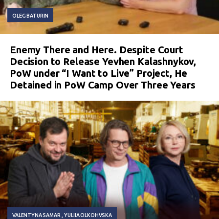
OLEG BATURIN
Enemy There and Here. Despite Court
Decision to Release Yevhen Kalashnykov,
PoW under “I Want to Live” Project, He
Detained in PoW Camp Over Three Years
VALENTYNA SAMAR
YULIIA OLKOHVSKA