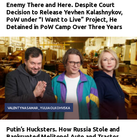
Enemy There and Here. Despite Court
Decision to Release Yevhen Kalashnykov,
PoW under “I Want to Live” Project, He
Detained in PoW Camp Over Three Years
VALENTYNA SAMAR
YULIIA OLKOHVSKA
Putin’s Hucksters. How Russia Stole and
Bankrupted Melitopol Auto and Tractor