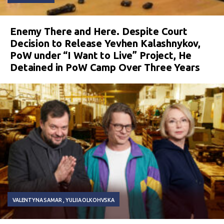
Enemy There and Here. Despite Court
Decision to Release Yevhen Kalashnykov,
PoW under “I Want to Live” Project, He
Detained in PoW Camp Over Three Years
VALENTYNA SAMAR
YULIIA OLKOHVSKA