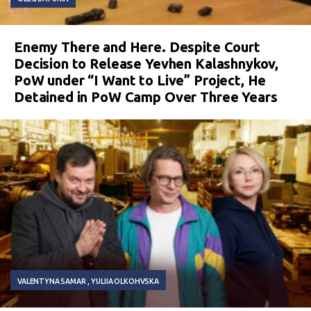
Enemy There and Here. Despite Court
Decision to Release Yevhen Kalashnykov,
PoW under “I Want to Live” Project, He
Detained in PoW Camp Over Three Years
VALENTYNA SAMAR
YULIIA OLKOHVSKA