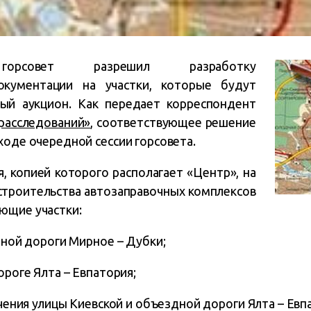
 горсовет разрешил разработку
окументации на участки, которые будут
ый аукцион. Как передает корреспондент
расследований»
, соответствующее решение
ходе очередной сессии горсовета.
, копией которого располагает «Центр», на
строительства автозаправочных комплексов
ющие участки:
дной д
ороги Мирное – Дубки;
ороге Ялта – Евпатория;
сечения улицы Киевской и объездной дороги Ялта – Евп