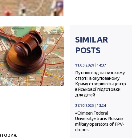
SIMILAR
POSTS
11.03.2024 | 14:37
Путінюгенд на низькому
старті: в окупованому
Криму створюють центр
військової підготовки
для дітей
27.10.2023 | 13:24
«Crimean Federal
University» trains Russian
military operators of FPV-
drones
атория.