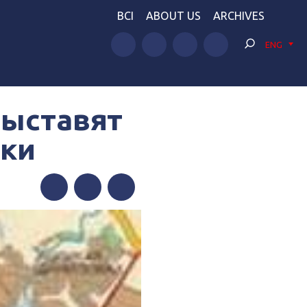
BCI
ABOUT US
ARCHIVES
ENG
выставят
вки
Facebook
Twitter
Telegram