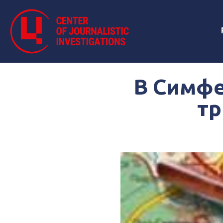
В Симфе
тр