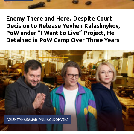
Enemy There and Here. Despite Court
Decision to Release Yevhen Kalashnykov,
PoW under “I Want to Live” Project, He
Detained in PoW Camp Over Three Years
VALENTYNA SAMAR
YULIIA OLKOHVSKA