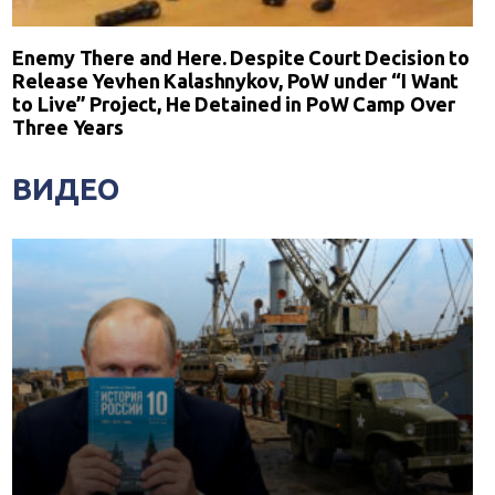
Enemy There and Here. Despite Court Decision to
Release Yevhen Kalashnykov, PoW under “I Want
to Live” Project, He Detained in PoW Camp Over
Three Years
ВИДЕО