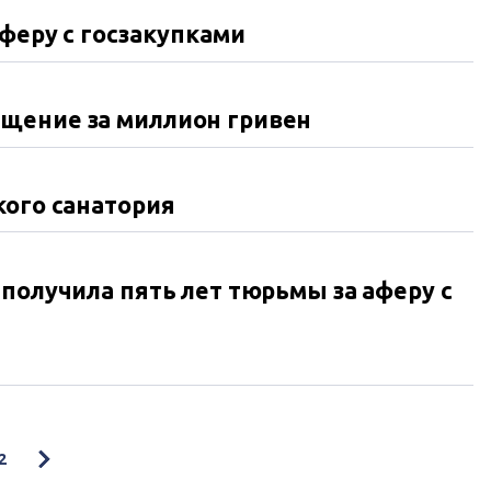
феру с госзакупками
щение за миллион гривен
кого санатория
получила пять лет тюрьмы за аферу с
2