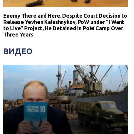
Enemy There and Here. Despite Court Decision to
Release Yevhen Kalashnykov, PoW under “I Want
to Live” Project, He Detained in PoW Camp Over
Three Years
ВИДЕО