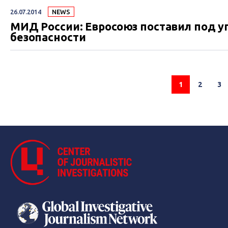
экипажа и 283 пассажира. Погибли граждане Нидер
26.07.2014
NEWS
гражданством - США), Малайзии (44 человека, включая 
МИД России: Евросоюз поставил под уг
(12 человек), Великобритании (10 человек, один 
безопасности
человека), Бельгии (четыре человека), Филиппин (три 
человек). СБУ опубликовала записи разговоров боевико
1
2
3