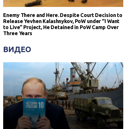
Enemy There and Here. Despite Court Decision to
Release Yevhen Kalashnykov, PoW under “I Want
to Live” Project, He Detained in PoW Camp Over
Three Years
ВИДЕО