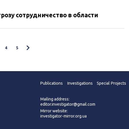
ландов (192 человека, среди них человек с двойным
15 членов экипажа), Австралии (27 человек), Индонезии
розу сотрудничество в области
имел двойное гражданство - ЮАР), Германии (четыре
человека), Канады (один человек), Новой Зеландии (один
в, из которых следует, что именно они сбили самолет.
4
5
Publications
Investigations
Special Projects
Mailing address:
editor.investigator@gmail.com
Mirror website:
investigator-mirror.org.ua