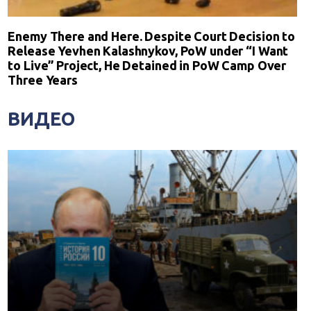
Enemy There and Here. Despite Court Decision to
Release Yevhen Kalashnykov, PoW under “I Want
to Live” Project, He Detained in PoW Camp Over
Three Years
ВИДЕО