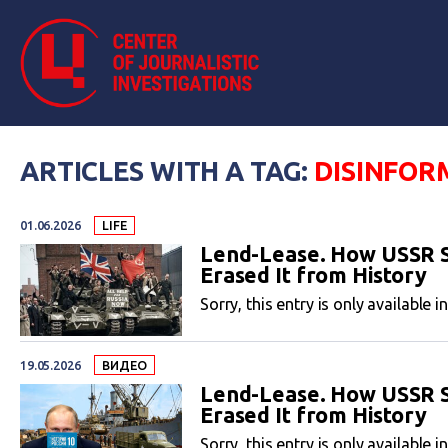
ARTICLES WITH A TAG:
DISINFOR
01.06.2026
LIFE
Lend-Lease. How USSR S
Erased It from History
Sorry, this entry is only available i
19.05.2026
ВИДЕО
Lend-Lease. How USSR S
Erased It from History
Sorry, this entry is only available i