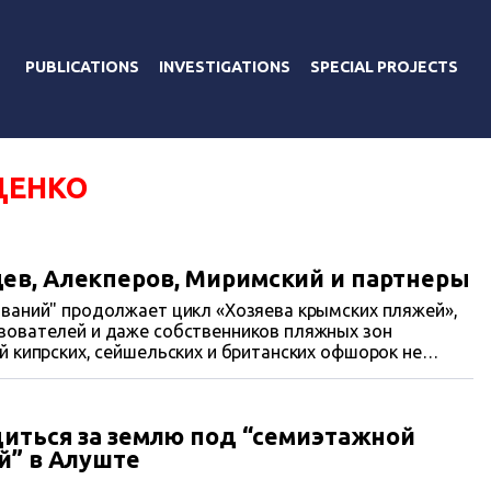
PUBLICATIONS
INVESTIGATIONS
SPECIAL PROJECTS
ЦЕНКО
ев, Алекперов, Миримский и партнеры
ваний" продолжает цикл «Хозяева крымских пляжей»,
зователей и даже собственников пляжных зон
 кипрских, сейшельских и британских офшорок не
комые черты олигархов и чиновников. На берегах
ии "Союз" и нардеп Лев Миримский и его деловые
диться за землю под “семиэтажной
донецкий посев.
й” в Алуште