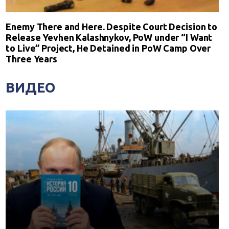
Enemy There and Here. Despite Court Decision to
Release Yevhen Kalashnykov, PoW under “I Want
to Live” Project, He Detained in PoW Camp Over
Three Years
ВИДЕО