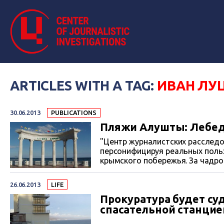
ARTICLES WITH A TAG:
ИВАН ЛУ
30.06.2013
PUBLICATIONS
Пляжи Алушты: Лебед
"Центр журналистских расследо
персонифицируя реальных поль
крымского побережья. За чадрой
всегда, но проглядываются зна
древнего Алустона прочно обосновались олигархи Александр Лебедев и Вагит
26.06.2013
LIFE
Алекперов, а также лидер парт
Прокуратура будет су
партнеры, и вовсю прорастает 
спасательной станцие