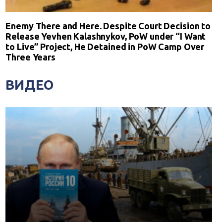
Enemy There and Here. Despite Court Decision to
Release Yevhen Kalashnykov, PoW under “I Want
to Live” Project, He Detained in PoW Camp Over
Three Years
ВИДЕО