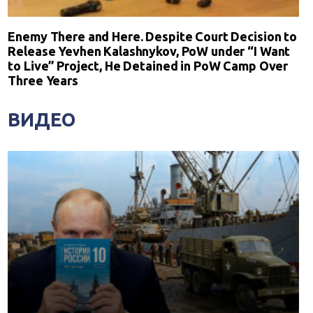
Enemy There and Here. Despite Court Decision to
Release Yevhen Kalashnykov, PoW under “I Want
to Live” Project, He Detained in PoW Camp Over
Three Years
ВИДЕО