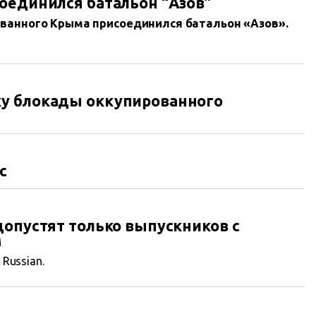
оединился батальон “Азов”
ованного Крыма присоединился батальон «Азов».
ку блокады оккупированного
с
допустят только выпускников с
м
n Russian.