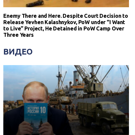
Enemy There and Here. Despite Court Decision to
Release Yevhen Kalashnykov, PoW under “I Want
to Live” Project, He Detained in PoW Camp Over
Three Years
ВИДЕО