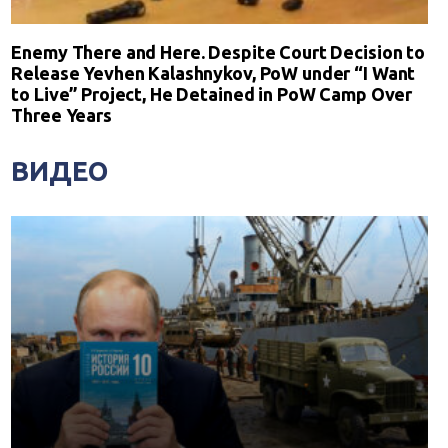
Enemy There and Here. Despite Court Decision to
Release Yevhen Kalashnykov, PoW under “I Want
to Live” Project, He Detained in PoW Camp Over
Three Years
ВИДЕО