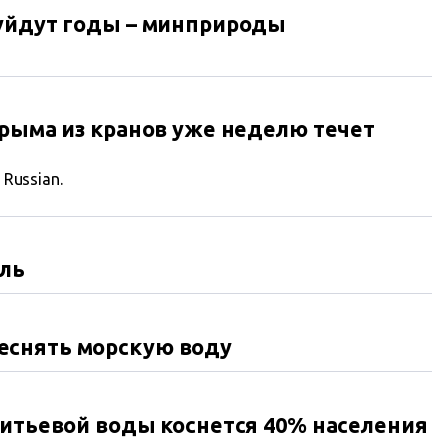
 уйдут годы – минприроды
Крыма из кранов уже неделю течет
n Russian.
йль
еснять морскую воду
питьевой воды коснется 40% населения