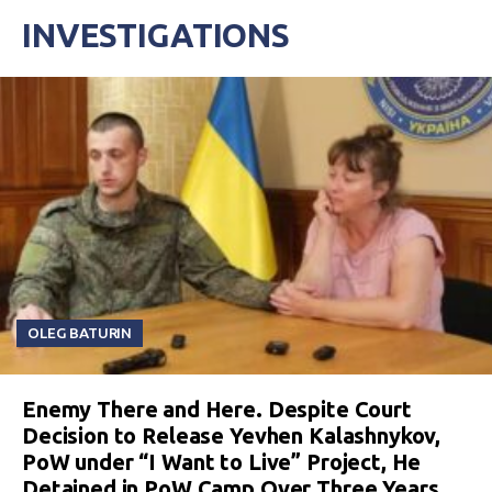
INVESTIGATIONS
OLEG BATURIN
Enemy There and Here. Despite Court
Decision to Release Yevhen Kalashnykov,
PoW under “I Want to Live” Project, He
Detained in PoW Camp Over Three Years