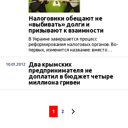
Налоговики обещают не
«выбивать» долги и
призывают к взаимности
В Украине завершается процесс
реформирования налоговых органов. Во-
первых, изменится название: вместо
налоговой администрации будет
налоговая служба. Во-вторых, налоговики
Два крымских
10.01.2012
обещают изменить саму философию
предпринимателя не
работы с налогоплательщиками.
доплатил в бюджет четыре
миллиона гривен
1
2