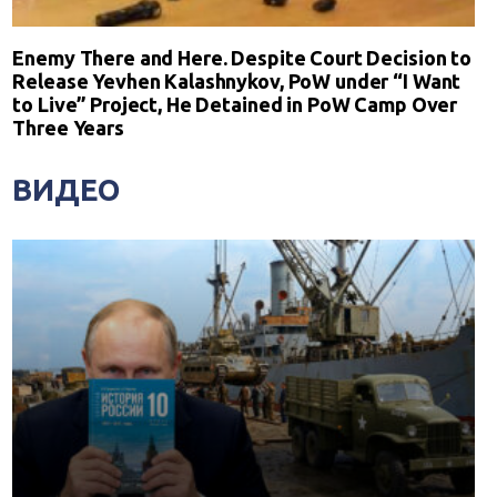
Enemy There and Here. Despite Court Decision to
Release Yevhen Kalashnykov, PoW under “I Want
to Live” Project, He Detained in PoW Camp Over
Three Years
ВИДЕО