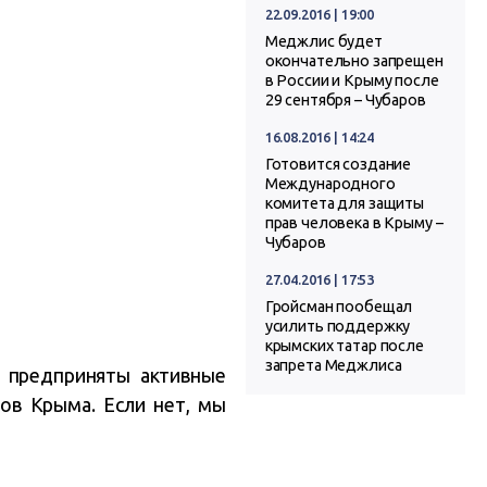
22.09.2016 | 19:00
Меджлис будет
окончательно запрещен
в России и Крыму после
29 сентября – Чубаров
16.08.2016 | 14:24
Готовится создание
Международного
комитета для защиты
прав человека в Крыму –
Чубаров
27.04.2016 | 17:53
Гройсман пообещал
усилить поддержку
крымских татар после
запрета Меджлиса
т предприняты активные
нов Крыма. Если нет, мы