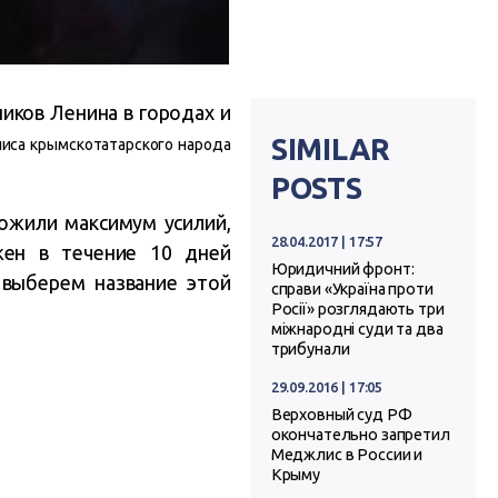
иков Ленина в городах и
SIMILAR
иса
крымскотатарского народа
POSTS
ложили максимум усилий,
28.04.2017 | 17:57
жен в течение 10 дней
Юридичний фронт:
 выберем название этой
справи «Україна проти
Росії» розглядають три
міжнародні суди та два
трибунали
29.09.2016 | 17:05
Верховный суд РФ
окончательно запретил
Меджлис в России и
Крыму