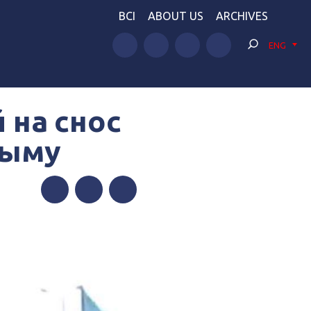
BCI
ABOUT US
ARCHIVES
ENG
 на снос
рыму
Facebook
Twitter
Telegram