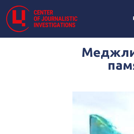
Меджлис
пам