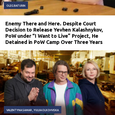
OLEG BATURIN
Enemy There and Here. Despite Court
Decision to Release Yevhen Kalashnykov,
PoW under “I Want to Live” Project, He
Detained in PoW Camp Over Three Years
VALENTYNA SAMAR
YULIIA OLKOHVSKA