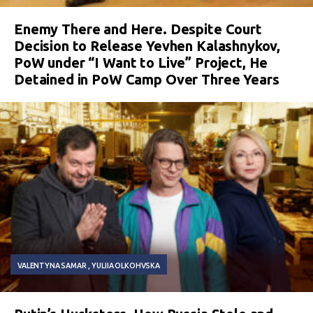
Enemy There and Here. Despite Court
Decision to Release Yevhen Kalashnykov,
PoW under “I Want to Live” Project, He
Detained in PoW Camp Over Three Years
VALENTYNA SAMAR
YULIIA OLKOHVSKA