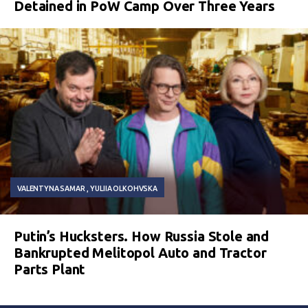
Detained in PoW Camp Over Three Years
VALENTYNA SAMAR
YULIIA OLKOHVSKA
Putin’s Hucksters. How Russia Stole and
Bankrupted Melitopol Auto and Tractor
Parts Plant