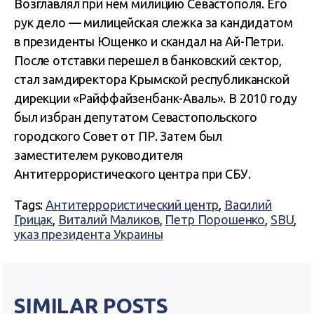
Возглавлял при нем милицию Севастополя. Его
рук дело — милицейская слежка за кандидатом
в президенты Ющенко и скандал на Ай-Петри.
После отставки перешел в банковский сектор,
стал замдиректора Крымской республиканской
дирекции «Райффайзенбанк-Аваль». В 2010 году
был избран депутатом Севастопольского
городского Совет от ПР. Затем был
заместителем руководителя
Антитеррористического центра при СБУ.
Tags:
Антитеррористический центр
,
Василий
Грицак
,
Виталий Маликов
,
Петр Порошенко
,
SBU
,
указ президента Украины
SIMILAR POSTS