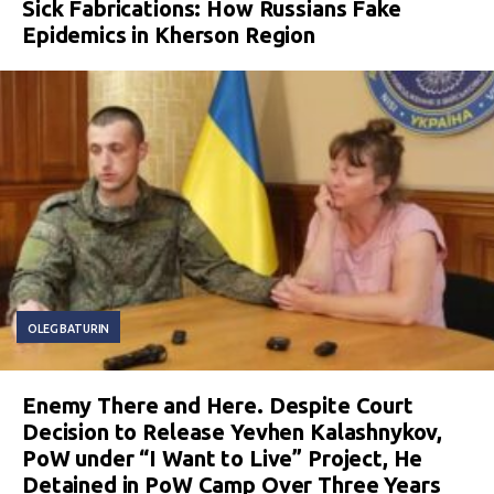
Sick Fabrications: How Russians Fake
Epidemics in Kherson Region
OLEG BATURIN
Enemy There and Here. Despite Court
Decision to Release Yevhen Kalashnykov,
PoW under “I Want to Live” Project, He
Detained in PoW Camp Over Three Years