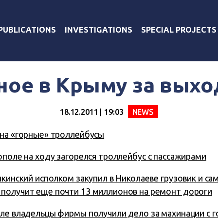
PUBLICATIONS
INVESTIGATIONS
SPECIAL PROJECTS
ное в Крыму за вых
18.12.2011 | 19:03
NEWS
 на «горные» троллейбусы
ополе на ходу загорелся троллейбус с пассажирами
пкинский исполком закупил в Николаеве грузовик и сам
получит еще почти 13 миллионов на ремонт дороги
ле владельцы фирмы получили дело за махинации с г