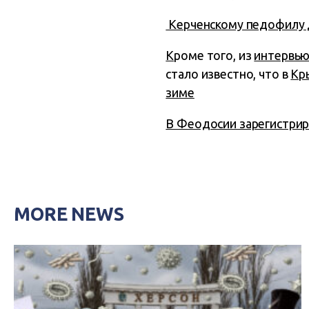
Керченскому педофилу 
К
роме того, из
интервью
стало известно, что в
Кр
зиме
В Феодосии зарегистрир
MORE NEWS