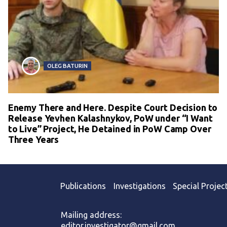
OLEG BATURIN
Enemy There and Here. Despite Court Decision to
Release Yevhen Kalashnykov, PoW under “I Want
to Live” Project, He Detained in PoW Camp Over
Three Years
Publications
Investigations
Special Projec
Mailing address:
editor.investigator@gmail.com