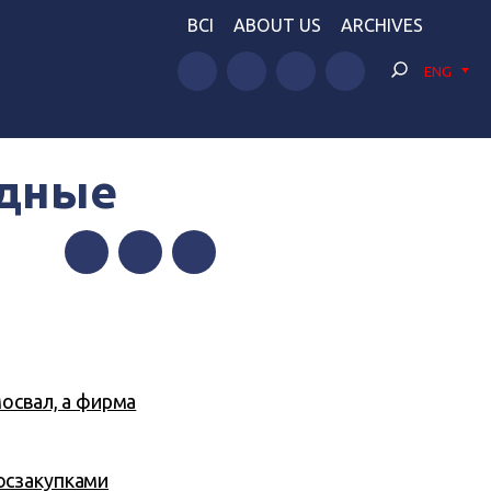
BCI
ABOUT US
ARCHIVES
ENG
одные
Facebook
Twitter
Telegram
освал, а
фирма
осзакупками