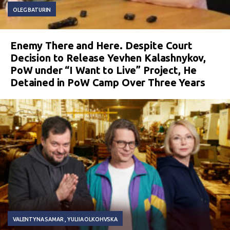
OLEG BATURIN
Enemy There and Here. Despite Court
Decision to Release Yevhen Kalashnykov,
PoW under “I Want to Live” Project, He
Detained in PoW Camp Over Three Years
VALENTYNA SAMAR
YULIIA OLKOHVSKA