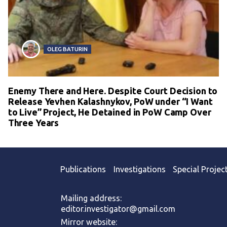
OLEG BATURIN
Enemy There and Here. Despite Court Decision to
Release Yevhen Kalashnykov, PoW under “I Want
to Live” Project, He Detained in PoW Camp Over
Three Years
Publications
Investigations
Special Projec
Mailing address:
editor.investigator@gmail.com
Mirror website: