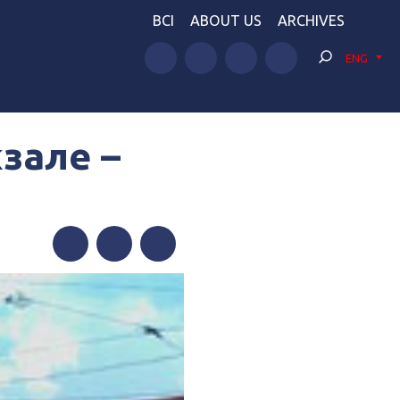
BCI
ABOUT US
ARCHIVES
ENG
зале –
Facebook
Twitter
Telegram