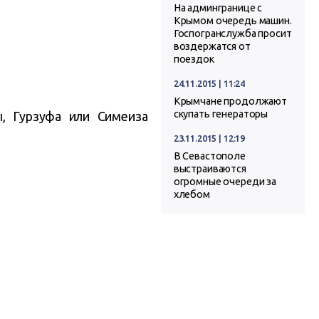
На админгранице с
Крымом очередь машин.
Госпогранслужба просит
воздержатся от
поездок
24.11.2015 | 11:24
Крымчане продолжают
скупать генераторы
, Гурзуфа или Симеиза
23.11.2015 | 12:19
В Севастополе
выстраиваются
огромные очереди за
хлебом