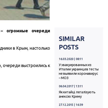
– огромные очереди
SIMILAR
POSTS
здники в Крым, настолько
16.03.2020 | 08:11
У эвакуированных из
о, очереди выстроились к
Италии украинцев тесты
не выявили коронавирус
– МОЗ
06.04.2017 | 13:11
Як китайці легалізують
анексію Криму
27.12.2015 | 16:39