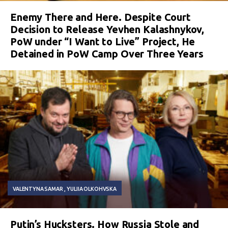
Enemy There and Here. Despite Court
Decision to Release Yevhen Kalashnykov,
PoW under “I Want to Live” Project, He
Detained in PoW Camp Over Three Years
VALENTYNA SAMAR
YULIIA OLKOHVSKA
Putin’s Hucksters. How Russia Stole and