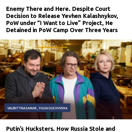
Enemy There and Here. Despite Court
Decision to Release Yevhen Kalashnykov,
PoW under “I Want to Live” Project, He
Detained in PoW Camp Over Three Years
VALENTYNA SAMAR
YULIIA OLKOHVSKA
Putin’s Hucksters. How Russia Stole and