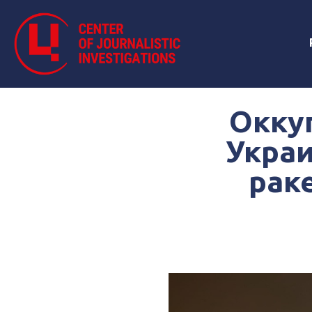
Окку
Украи
рак