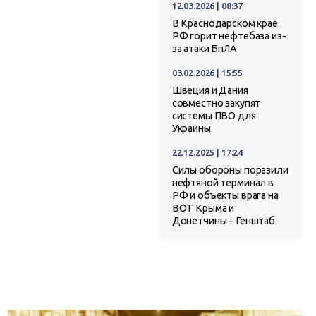
12.03.2026 | 08:37
В Краснодарском крае
РФ горит нефтебаза из-
за атаки БпЛА
03.02.2026 | 15:55
Швеция и Дания
совместно закупят
системы ПВО для
Украины
22.12.2025 | 17:24
Силы обороны поразили
нефтяной терминал в
РФ и объекты врага на
ВОТ Крыма и
Донетчины – Генштаб