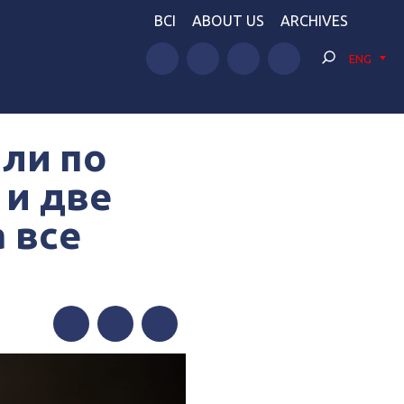
BCI
ABOUT US
ARCHIVES
ENG
ли по
 и две
 все
Facebook
Twitter
Telegram