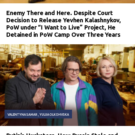
Enemy There and Here. Despite Court
Decision to Release Yevhen Kalashnykov,
PoW under “I Want to Live” Project, He
Detained in PoW Camp Over Three Years
VALENTYNA SAMAR
YULIIA OLKOHVSKA