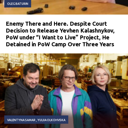
OLEG BATURIN
Enemy There and Here. Despite Court
Decision to Release Yevhen Kalashnykov,
PoW under “I Want to Live” Project, He
Detained in PoW Camp Over Three Years
VALENTYNA SAMAR
YULIIA OLKOHVSKA