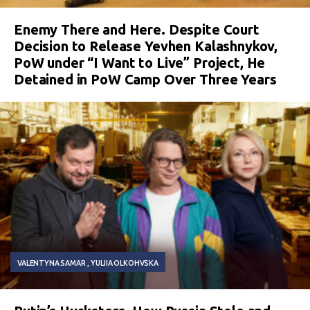
Enemy There and Here. Despite Court
Decision to Release Yevhen Kalashnykov,
PoW under “I Want to Live” Project, He
Detained in PoW Camp Over Three Years
VALENTYNA SAMAR
YULIIA OLKOHVSKA