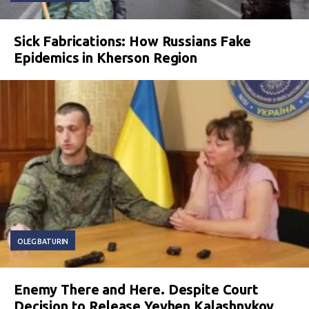
Sick Fabrications: How Russians Fake
Epidemics in Kherson Region
OLEG BATURIN
Enemy There and Here. Despite Court
Decision to Release Yevhen Kalashnykov,