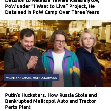
Decision to Release Yevhen Kalashnykov,
PoW under “I Want to Live” Project, He
Detained in PoW Camp Over Three Years
VALENTYNA SAMAR
YULIIA OLKOHVSKA
Putin’s Hucksters. How Russia Stole and
Bankrupted Melitopol Auto and Tractor
Parts Plant