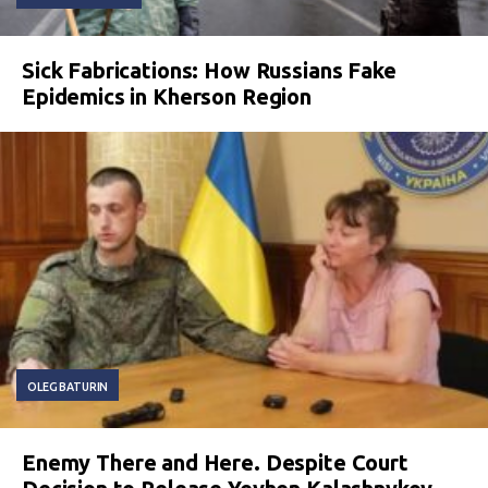
Sick Fabrications: How Russians Fake
Epidemics in Kherson Region
OLEG BATURIN
Enemy There and Here. Despite Court