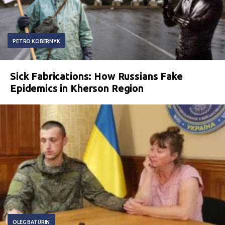
PETRO KOBERNYK
Sick Fabrications: How Russians Fake
Epidemics in Kherson Region
OLEG BATURIN