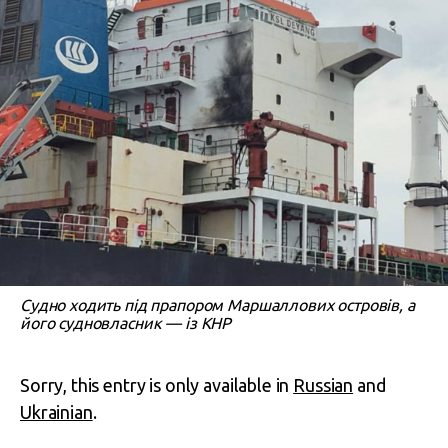
Судно ходить під прапором Маршаллових островів, а
його судновласник — із КНР
Sorry, this entry is only available in
Russian
and
Ukrainian
.