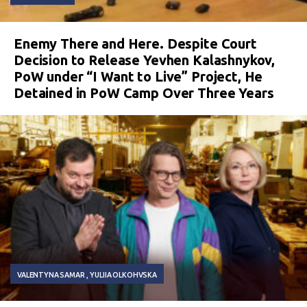
Enemy There and Here. Despite Court
Decision to Release Yevhen Kalashnykov,
PoW under “I Want to Live” Project, He
Detained in PoW Camp Over Three Years
VALENTYNA SAMAR
YULIIA OLKOHVSKA