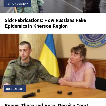
PETRO KOBERNYK
Sick Fabrications: How Russians Fake
Epidemics in Kherson Region
OLEG BATURIN
Enemy There and Here. Despite Court