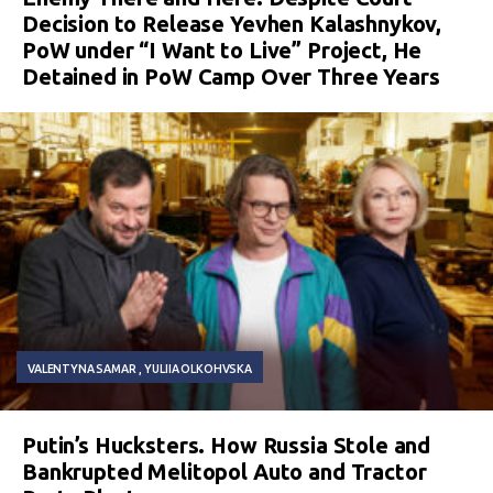
Decision to Release Yevhen Kalashnykov,
PoW under “I Want to Live” Project, He
Detained in PoW Camp Over Three Years
VALENTYNA SAMAR
YULIIA OLKOHVSKA
Putin’s Hucksters. How Russia Stole and
Bankrupted Melitopol Auto and Tractor