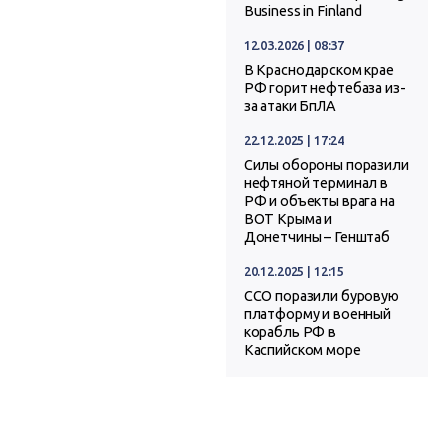
Business in Finland
12.03.2026 | 08:37
В Краснодарском крае
РФ горит нефтебаза из-
за атаки БпЛА
22.12.2025 | 17:24
Силы обороны поразили
нефтяной терминал в
РФ и объекты врага на
ВОТ Крыма и
Донетчины – Генштаб
20.12.2025 | 12:15
ССО поразили буровую
платформу и военный
корабль РФ в
Каспийском море