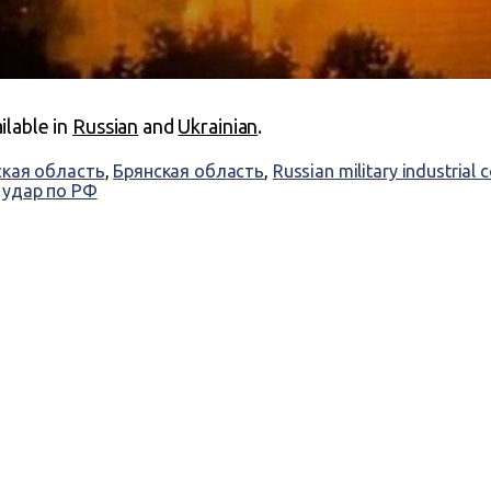
ailable in
Russian
and
Ukrainian
.
кая область
,
Брянская область
,
Russian military industrial
,
удар по РФ