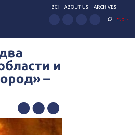
BCI
ABOUT US
ARCHIVES
ENG
два
области и
ород» –
Facebook
Twitter
Telegram