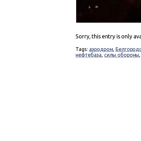
Sorry, this entry is only av
Tags:
аэродром
,
Белгородс
нефтебаза
,
силы обороны