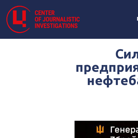
Си
предприя
нефтеб