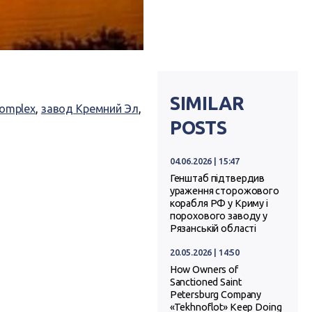
SIMILAR
 complex
,
завод Кремний Эл
,
POSTS
04.06.2026 | 15:47
Генштаб підтвердив
ураження сторожового
корабля РФ у Криму і
порохового заводу у
Рязанській області
20.05.2026 | 14:50
How Owners of
Sanctioned Saint
Petersburg Company
«Tekhnoflot» Keep Doing