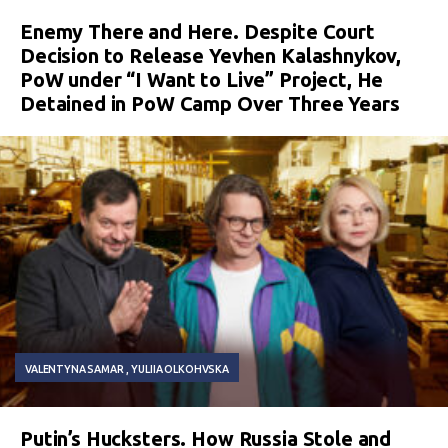
Enemy There and Here. Despite Court
Decision to Release Yevhen Kalashnykov,
PoW under “I Want to Live” Project, He
Detained in PoW Camp Over Three Years
VALENTYNA SAMAR
YULIIA OLKOHVSKA
Putin’s Hucksters. How Russia Stole and