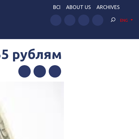
BCI
ABOUT US
ARCHIVES
ENG
55 рублям
Facebook
Twitter
Telegram