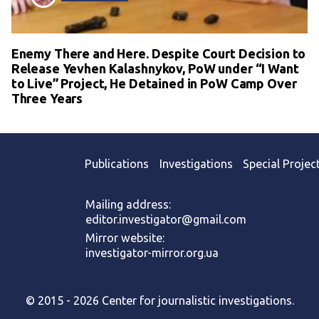
Enemy There and Here. Despite Court Decision to
Release Yevhen Kalashnykov, PoW under “I Want
to Live” Project, He Detained in PoW Camp Over
Three Years
Publications
Investigations
Special Projec
Mailing address:
editor.investigator@gmail.com
Mirror website:
investigator-mirror.org.ua
© 2015 - 2026 Center for journalistic investigations.