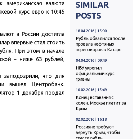
к американская валюта
SIMILAR
жевой курс евро к 10:45
POSTS
18.04.2016 | 15:00
алют в России достигла
Рубль обвалился после
лар впервые стал стоить
провала нефтяных
переговоров в Катаре
убля. При этом в начале
ской – ниже 63 рублей,
04.04.2016 | 09:49
НБУ укрепил
официальный курс
 заподозрили, что для
гривны
ми вышел Центробанк.
10.02.2016 | 15:49
улятор 1 декабря продал
Конец вставания с
колен. Москва платит за
Крым
02.02.2016 | 16:18
Россияне требуют
вернуть Крым, чтобы
спасти рубль