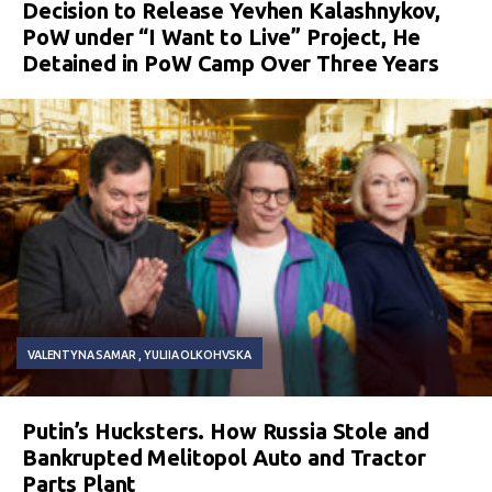
Decision to Release Yevhen Kalashnykov,
PoW under “I Want to Live” Project, He
Detained in PoW Camp Over Three Years
VALENTYNA SAMAR
YULIIA OLKOHVSKA
Putin’s Hucksters. How Russia Stole and
Bankrupted Melitopol Auto and Tractor
Parts Plant