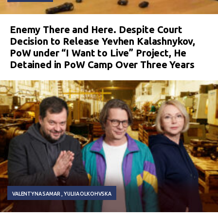
Enemy There and Here. Despite Court
Decision to Release Yevhen Kalashnykov,
PoW under “I Want to Live” Project, He
Detained in PoW Camp Over Three Years
VALENTYNA SAMAR
YULIIA OLKOHVSKA