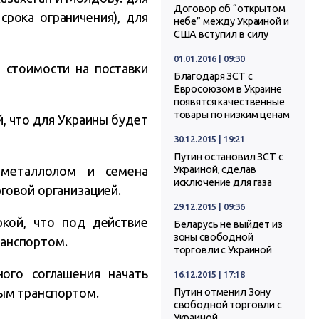
Договор об “открытом
срока ограничения), для
небе” между Украиной и
США вступил в силу
01.01.2016 | 09:30
 стоимости на поставки
Благодаря ЗСТ с
Евросоюзом в Украине
появятся качественные
товары по низким ценам
й, что для Украины будет
30.12.2015 | 19:21
Путин остановил ЗСТ с
 металлолом и семена
Украиной, сделав
исключение для газа
говой организацией.
29.12.2015 | 09:36
ркой, что под действие
Беларусь не выйдет из
зоны свободной
анспортом.
торговли с Украиной
ого соглашения начать
16.12.2015 | 17:18
ым транспортом.
Путин отменил Зону
свободной торговли с
Украиной