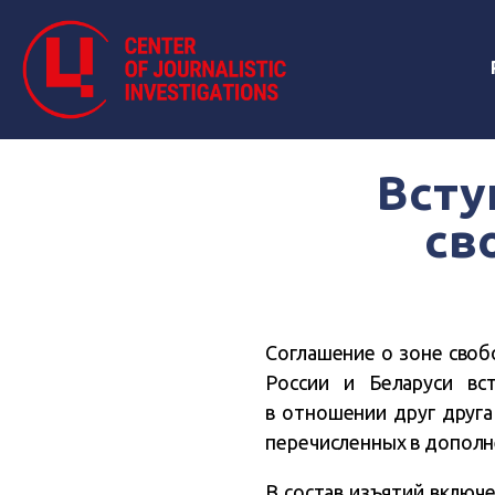
Всту
св
Соглашение о зоне своб
России и Беларуси вс
в отношении друг друг
перечисленных в дополн
В состав изъятий включе