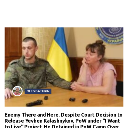
OLEG BATURIN
Enemy There and Here. Despite Court Decision to
Release Yevhen Kalashnykov, PoW under “I Want
to Live” Project, He Detained in PoW Camp Over