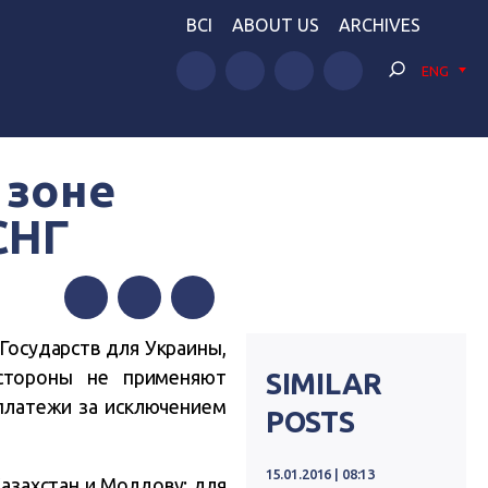
BCI
ABOUT US
ARCHIVES
ENG
 зоне
СНГ
Facebook
Twitter
Telegram
Государств для Украины,
 стороны не применяют
SIMILAR
платежи за исключением
POSTS
15.01.2016 | 08:13
Казахстан и Молдову: для