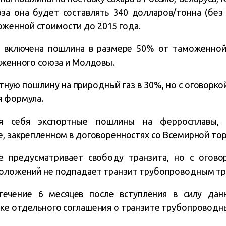
а она будет составлять 340 долларов/тонна (без 
женной стоимости до 2015 года.
й включена пошлина в размере 50% от таможенной
моженного союза и Молдовы.
тную пошлину на природный газ в 30%, но с оговорко
я формула.
ля себя экспортные пошлины на ферросплавы,
е, закрепленном в договоренностях со Всемирной тор
е предусматривает свободу транзита, но с огово
положений не подпадает транзит трубопроводным тр
течение 6 месяцев после вступления в силу данн
ке отдельного соглашения о транзите трубопроводн