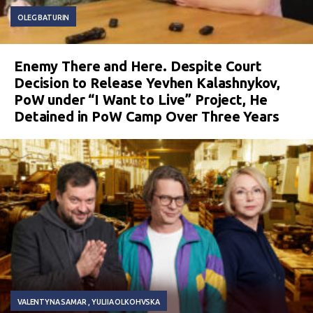
OLEG BATURIN
Enemy There and Here. Despite Court
Decision to Release Yevhen Kalashnykov,
PoW under “I Want to Live” Project, He
Detained in PoW Camp Over Three Years
VALENTYNA SAMAR
YULIIA OLKOHVSKA