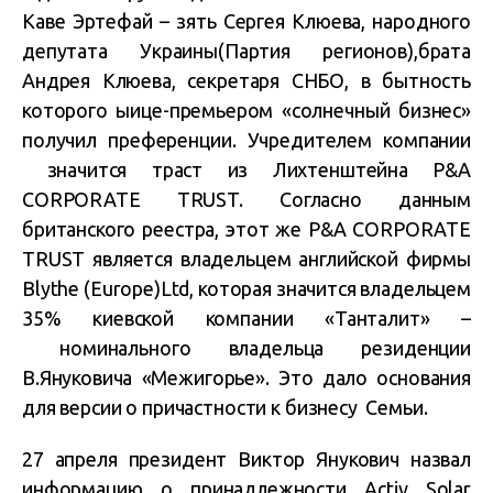
Каве Эртефай – зять Сергея Клюева, народного
депутата Украины(Партия регионов),брата
Андрея Клюева, секретаря СНБО, в бытность
которого ыице-премьером «солнечный бизнес»
получил преференции. Учредителем компании
значится траст из Лихтенштейна P&A
CORPORATE TRUST. Согласно данным
британского реестра, этот же P&A CORPORATE
TRUST является владельцем английской фирмы
Blythe (Europe)Ltd, которая значится владельцем
35% киевской компании «Танталит» –
номинального владельца резиденции
В.Януковича «Межигорье». Это дало основания
для версии о причастности к бизнесу Семьи.
27 апреля президент Виктор Янукович назвал
информацию о принадлежности Activ Solar