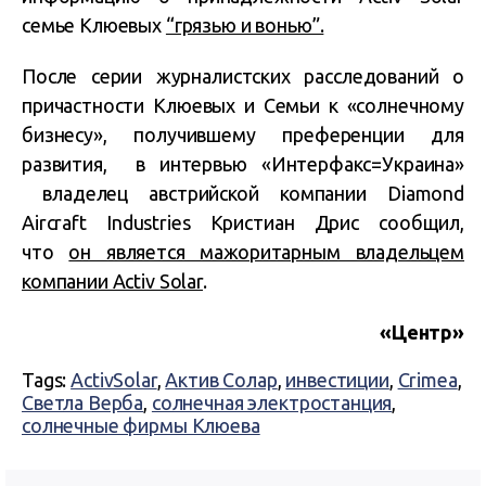
семье Клюевых
“грязью и вонью”.
После серии журналистских расследований о
причастности Клюевых и Семьи к «солнечному
бизнесу», получившему преференции для
развития, в интервью «Интерфакс=Украина»
владелец австрийской компании Diamond
Aircraft Industries Кристиан Дрис сообщил,
что
он является мажоритарным владельцем
компании Activ Solar
.
«Центр»
Tags:
ActivSolar
,
Актив Солар
,
инвестиции
,
Crimea
,
Светла Верба
,
солнечная электростанция
,
солнечные фирмы Клюева