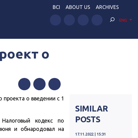
BCI
ABOUT US
ARCHIVES
ENG
роект о
Facebook
Twitter
Telegram
 проекта о введении с 1
SIMILAR
POSTS
 Налоговый кодекс по
июня и обнародовал на
17.11.2022 | 15:31