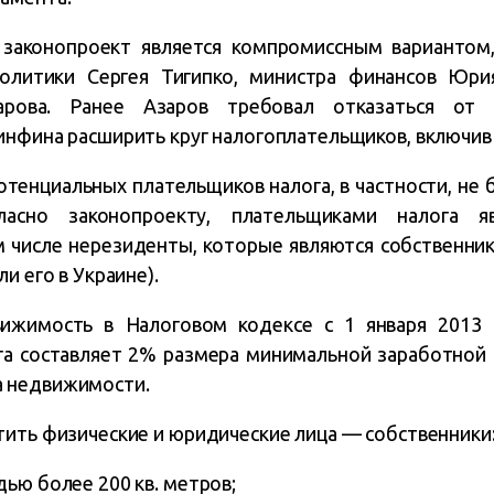
 законопроект является компромиссным варианто
политики Сергея Тигипко, министра финансов Юри
арова. Ранее Азаров требовал отказаться от ф
нфина расширить круг налогоплательщиков, включив в
тенциальных плательщиков налога, в частности, не 
гласно законопроекту, плательщиками налога 
м числе нерезиденты, которые являются собственни
и его в Украине).
ижимость в Налоговом кодексе с 1 января 2013 
га составляет 2% размера минимальной заработной п
 недвижимости.
тить физические и юридические лица — собственники
ью более 200 кв. метров;