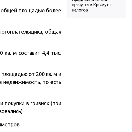
прячутся в Крыму от
а общей площадью более
налогов
логоплательщика, общая
кв. м составит 4,4 тыс.
 площадью от 200 кв. м и
на недвижимость, то есть
 покупки в гривнях (при
овались):
иметров;