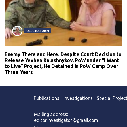
OLEG BATURIN
Enemy There and Here. Despite Court Decision to
Release Yevhen Kalashnykov, PoW under “I Want
to Live” Project, He Detained in PoW Camp Over
Three Years
Publications
Investigations
Special Projec
Mailing address:
editor.investigator@gmail.com