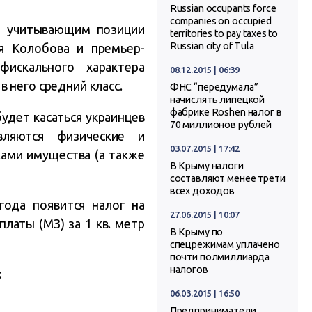
Russian occupants force
companies on occupied
м, учитывающим позиции
territories to pay taxes to
Russian city of Tula
я Колобова и премьер-
искального характера
08.12.2015 | 06:39
 него средний класс.
ФНС “передумала”
начислять липецкой
фабрике Roshen налог в
будет касаться украинцев
70 миллионов рублей
являются физические и
03.07.2015 | 17:42
ками имущества (а также
В Крыму налоги
составляют менее трети
всех доходов
года появится налог на
27.06.2015 | 10:07
латы (МЗ) за 1 кв. метр
В Крыму по
спецрежимам уплачено
почти полмиллиарда
налогов
:
06.03.2015 | 16:50
Предприниматели