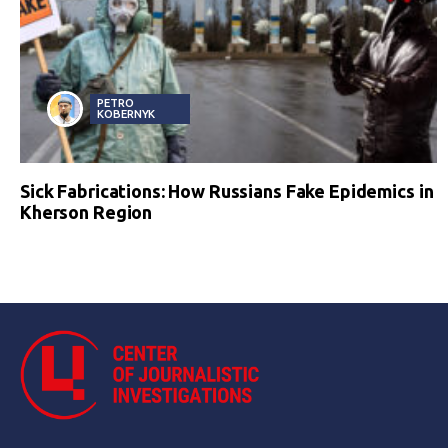
PETRO
KOBERNYK
Sick Fabrications: How Russians Fake Epidemics in
Kherson Region