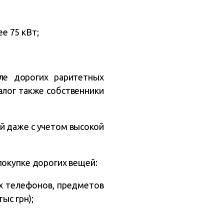
е 75 кВт;
ле дорогих раритетных
алог также собственники
ей даже с учетом высокой
покупке дорогих вещей:
ых телефонов, предметов
ыс грн);