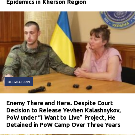
Epidemics in Kherson Region
OLEG BATURIN
Enemy There and Here. Despite Court
Decision to Release Yevhen Kalashnykov,
PoW under “I Want to Live” Project, He
Detained in PoW Camp Over Three Years