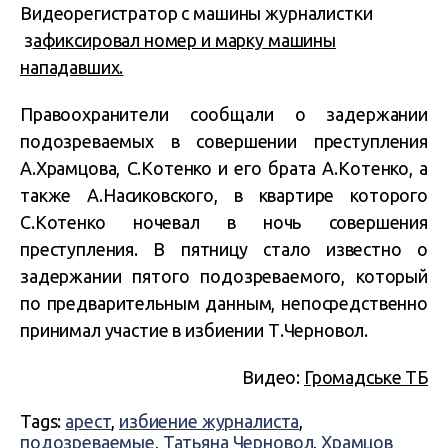
Видеорегистратор с машины журналистки
з
афиксировал номер и марку машины
нападавших.
Правоохранители сообщали о задержании
подозреваемых в совершении преступления
А.Храмцова, С.Котенко и его брата А.Котенко, а
также А.Насиковского, в квартире которого
С.Котенко ночевал в ночь совершения
преступления. В пятницу стало известно о
задержании пятого подозреваемого, который
по предварительным данным, непосредственно
принимал участие в избиении Т.Черновол.
Видео:
Громадське ТБ
Tags:
арест
,
избиение журналиста
,
подозреваемые
,
Татьяна Черновол
,
Храмцов