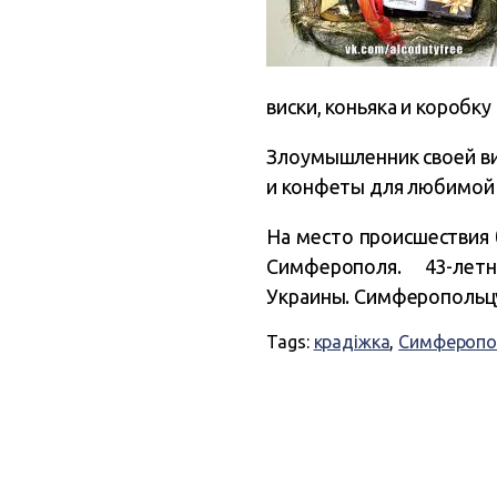
виски, коньяка и коробк
Злоумышленник своей вин
и конфеты для любимой 
На место происшествия 
Симферополя. 43-ле
Украины. Симферопольцу
Tags:
крадіжка
,
Симферопо