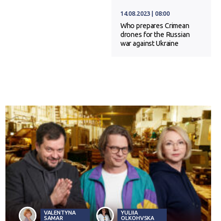
14.08.2023 | 08:00
Who prepares Crimean
drones for the Russian
war against Ukraine
VALENTYNA
YULIIA
SAMAR
OLKOHVSKA