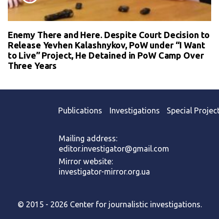
Enemy There and Here. Despite Court Decision to
Release Yevhen Kalashnykov, PoW under “I Want
to Live” Project, He Detained in PoW Camp Over
Three Years
Publications
Investigations
Special Projec
Mailing address:
editor.investigator@gmail.com
Mirror website:
investigator-mirror.org.ua
© 2015 - 2026 Center for journalistic investigations.