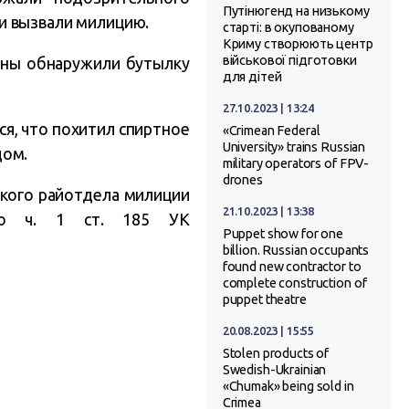
Путінюгенд на низькому
и вызвали милицию.
старті: в окупованому
Криму створюють центр
військової підготовки
ины обнаружили бутылку
для дітей
27.10.2023 | 13:24
ся, что похитил спиртное
«Crimean Federal
University» trains Russian
дом.
military operators of FPV-
drones
ского райотдела милиции
21.10.2023 | 13:38
 по ч. 1 ст. 185 УК
Puppet show for one
billion. Russian occupants
found new contractor to
complete construction of
puppet theatre
20.08.2023 | 15:55
Stolen products of
Swedish-Ukrainian
«Chumak» being sold in
Crimea