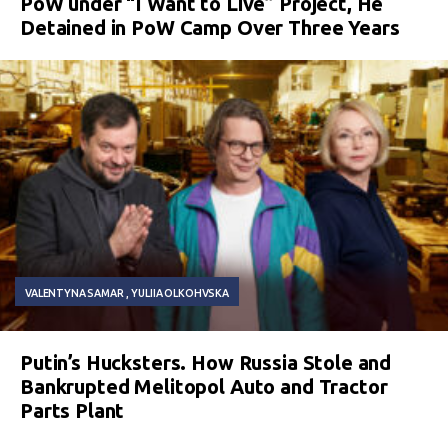
PoW under “I Want to Live” Project, He
Detained in PoW Camp Over Three Years
VALENTYNA SAMAR
YULIIA OLKOHVSKA
Putin’s Hucksters. How Russia Stole and
Bankrupted Melitopol Auto and Tractor
Parts Plant